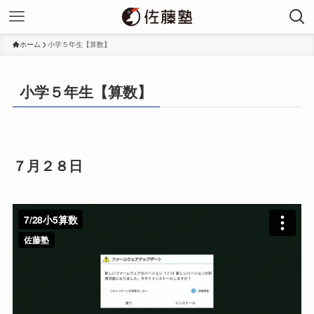
ホーム
小学５年生【算数】
小学５年生【算数】
７月２８日