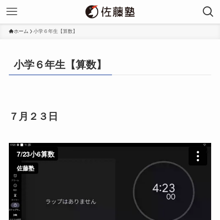
ホーム
小学６年生【算数】
小学６年生【算数】
７月２３日