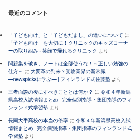
最近のコメント
「子ども向け」と「子どもだまし」の違いについて
に
「子ども向け」を大切に！クリニックのキッズコーナ
ーの取り組み - 笑顔で帰れるクリニック
より
問題集を破き、ノートは全部使うな！～正しい勉強の
仕方～
に
大変革の到来？受験業界の新常識
―newspicksに学ぶ― | フィンランド式佐藤塾
より
三者面談の後にすべきこととは何か？
に
令和４年新潟
県高校入試情報まとめ | 完全個別指導・集団指導のフィ
ンランド式学習塾
より
長岡大手高校の本当の倍率
に
令和４年新潟県高校入試
情報まとめ | 完全個別指導・集団指導のフィンランド式
学習塾
より