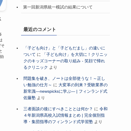
第一回新潟県統一模試の結果について
ス
最近のコメント
多
は
ぜそ
「子ども向け」と「子どもだまし」の違いに
と
ついて
に
「子ども向け」を大切に！クリニッ
に効
クのキッズコーナーの取り組み - 笑顔で帰れ
るクリニック
より
問題集を破き、ノートは全部使うな！～正し
い勉強の仕方～
に
大変革の到来？受験業界の
新常識―newspicksに学ぶ― | フィンランド式
佐藤塾
より
三者面談の後にすべきこととは何か？
に
令和
４年新潟県高校入試情報まとめ | 完全個別指
導・集団指導のフィンランド式学習塾
より