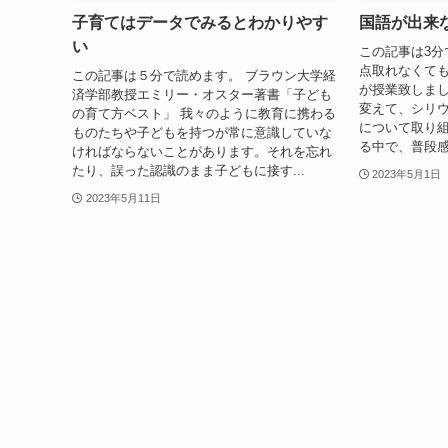
子育てはデータでみるとわかりやす
国語が出来
い
この記事は3分
点取れなくても
この記事は５分で読めます。 ブラウン大学経
が授業致しま
済学部教授エミリー・オスター著書「子ども
変えて、シリ
の育て方ベスト」 我々のように教育に携わる
について取り
ものたちや子どもを持つが常に意識していな
る中で、普段感
ければならないことがあります。それを忘れ
たり、誤った認識のまま子どもに接す...
2023年5月1日
2023年5月11日