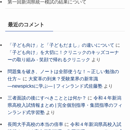
第一回新潟県統一模試の結果について
最近のコメント
「子ども向け」と「子どもだまし」の違いについて
に
「子ども向け」を大切に！クリニックのキッズコーナ
ーの取り組み - 笑顔で帰れるクリニック
より
問題集を破き、ノートは全部使うな！～正しい勉強の
仕方～
に
大変革の到来？受験業界の新常識
―newspicksに学ぶ― | フィンランド式佐藤塾
より
三者面談の後にすべきこととは何か？
に
令和４年新潟
県高校入試情報まとめ | 完全個別指導・集団指導のフィ
ンランド式学習塾
より
長岡大手高校の本当の倍率
に
令和４年新潟県高校入試