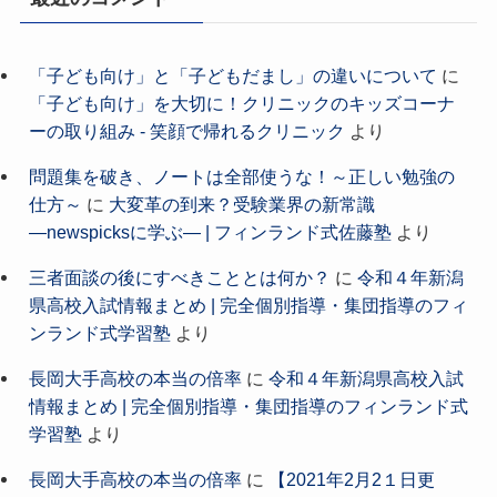
「子ども向け」と「子どもだまし」の違いについて
に
「子ども向け」を大切に！クリニックのキッズコーナ
ーの取り組み - 笑顔で帰れるクリニック
より
問題集を破き、ノートは全部使うな！～正しい勉強の
仕方～
に
大変革の到来？受験業界の新常識
―newspicksに学ぶ― | フィンランド式佐藤塾
より
三者面談の後にすべきこととは何か？
に
令和４年新潟
県高校入試情報まとめ | 完全個別指導・集団指導のフィ
ンランド式学習塾
より
長岡大手高校の本当の倍率
に
令和４年新潟県高校入試
情報まとめ | 完全個別指導・集団指導のフィンランド式
学習塾
より
長岡大手高校の本当の倍率
に
【2021年2月2１日更