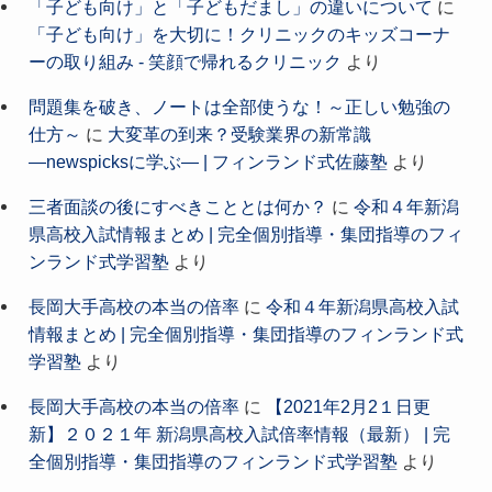
「子ども向け」と「子どもだまし」の違いについて
に
「子ども向け」を大切に！クリニックのキッズコーナ
ーの取り組み - 笑顔で帰れるクリニック
より
問題集を破き、ノートは全部使うな！～正しい勉強の
仕方～
に
大変革の到来？受験業界の新常識
―newspicksに学ぶ― | フィンランド式佐藤塾
より
三者面談の後にすべきこととは何か？
に
令和４年新潟
県高校入試情報まとめ | 完全個別指導・集団指導のフィ
ンランド式学習塾
より
長岡大手高校の本当の倍率
に
令和４年新潟県高校入試
情報まとめ | 完全個別指導・集団指導のフィンランド式
学習塾
より
長岡大手高校の本当の倍率
に
【2021年2月2１日更
新】２０２１年 新潟県高校入試倍率情報（最新） | 完
全個別指導・集団指導のフィンランド式学習塾
より