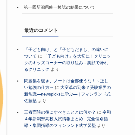
第一回新潟県統一模試の結果について
最近のコメント
「子ども向け」と「子どもだまし」の違いに
ついて
に
「子ども向け」を大切に！クリニッ
クのキッズコーナーの取り組み - 笑顔で帰れ
るクリニック
より
問題集を破き、ノートは全部使うな！～正し
い勉強の仕方～
に
大変革の到来？受験業界の
新常識―newspicksに学ぶ― | フィンランド式
佐藤塾
より
三者面談の後にすべきこととは何か？
に
令和
４年新潟県高校入試情報まとめ | 完全個別指
導・集団指導のフィンランド式学習塾
より